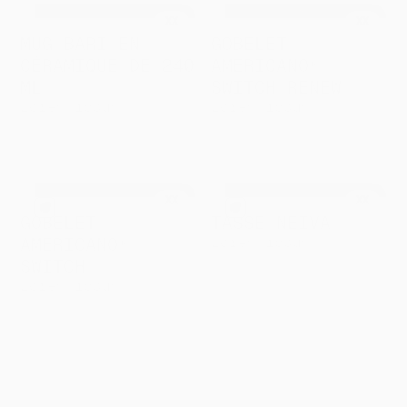
XX
XX
MUG BARI EN
GOBELET
CÉRAMIQUE DE 240
AMERICANO®
ML
SWITCH RENEW
Lorem ipsum
Lorem ipsum
à partir de
à partir de
XXX
XXX
XX
XX
GOBELET
TASSE NEIVA
AMERICANO®
Lorem ipsum
à partir de
SWITCH
XXX
Lorem ipsum
à partir de
XXX
SUR DEMANDE