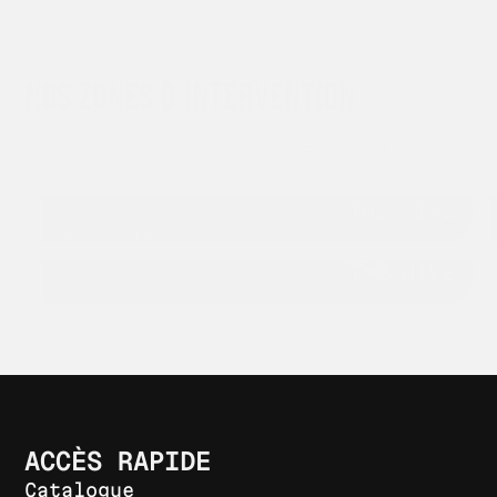
ZONE D'INTERVENTION
NOS ZONES D’INTERVENTION
Atelier basé à Besançon, accompagnement
en Bourgogne-Franche-Comté et Suisse
romande.
THE HIVE
BAUME-LES-DAMES
THE HIVE
BESANÇON
ACCÈS RAPIDE
Catalogue