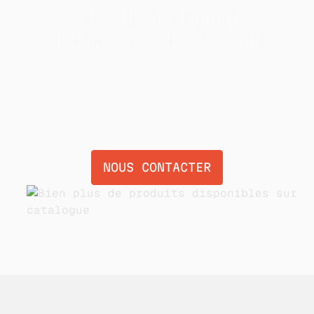
BIEN PLUS DE PRODUITS
DISPONIBLES SUR CATALOGUE
Les produits affichés ici sont une
sélection.
Atelier The Hive propose de nombreux
autres textiles et objets
personnalisables
(matières, couleurs, références,
quantités).
NOUS CONTACTER