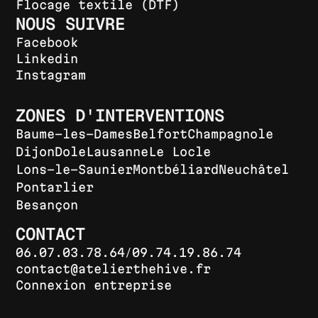
Flocage textile (DTF)
NOUS SUIVRE
Facebook
Linkedin
Instagram
ZONES D'INTERVENTIONS
Baume-les-Dames
Belfort
Champagnole
Dijon
Dole
Lausanne
Le Locle
Lons-le-Saunier
Montbéliard
Neuchâtel
Pontarlier
Besançon
CONTACT
/
06.07.03.78.64
09.74.19.86.74
contact@atelierthehive.fr
Connexion entreprise