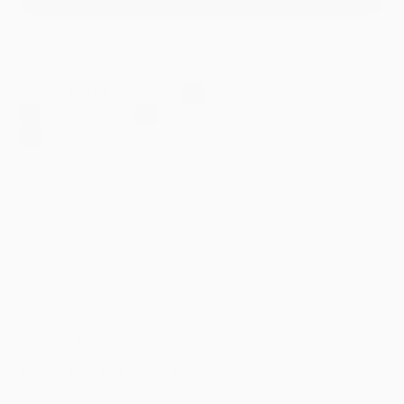
FIT :
Lorem ipsum
TAILLE :
Lorem ipsum
POIDS :
Lorem ipsum
/
M²
PERSONNALISATION :
Impression DTF
Broderie
DTF UV
Gravure laser
DESCRIPTION :
Item A
Item B
Item C
COMPOSITION :
Lorem ipsum
ENTRETIEN :
Lorem ipsum
MUG EN CÉRAMIQUE RIBMUG :
Mug en céramique nervurée de couleur