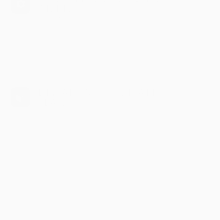
ATELIER
Une fois validé, votre projet
passe entre les mains de nos
techniciens.
Impression, broderie ou gravure :
chaque commande est produite et
contrôlée dans notre atelier à
Besançon.
LIVRAISON OU RETRAIT SUR
PLACE
Votre commande est soigneusement
emballée et prête à partir !
Vous pouvez choisir la livraison
ou venir la récupérer directement
à l’atelier.
CONTACT