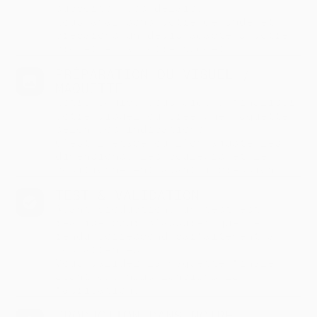
supports, vos délais.
Nous analysons votre demande et
préparons un devis adapté à votre
projet et à votre budget.
PRÉPARATION DU VISUEL /
MAQUETTE
Notre équipe vous aide à finaliser
votre visuel ou crée une maquette
selon vos indications.
C’est l’étape où l’on ajuste les
dimensions, les couleurs et le
positionnement avant impression.
TEST & VALIDATION
Avant production, un test est
réalisé pour s’assurer que le
rendu correspond parfaitement à
vos attentes.
Vous validez la maquette finale
avant que nous lancions la
fabrication.
PRODUCTION DANS NOTRE