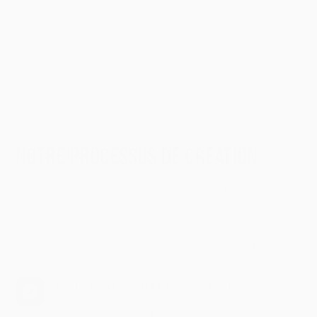
mate. Capacité : 340 ml.
PROCESS
NOTRE PROCESSUS DE CRÉATION
Chez The Hive, chaque projet est suivi
avec attention, du premier échange
jusqu’à la livraison finale.
Notre équipe vous accompagne à chaque
étape pour garantir un résultat fidèle à
vos attentes — tant sur le rendu que sur
la qualité du support.
PRISE DE BRIEF & DEVIS
Tout commence par un échange : vos
besoins, vos quantités, vos