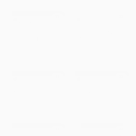
XX
XX
SWEAT A COL
SWEATSHIRT A COL
ZIPPÉ
ZIPPÉ TRUCKER
PROGRESSION
2.0
Lorem ipsum
Lorem ipsum
à partir de
à partir de
XXX
XXX
XX
XX
SWEATSHIRT
SWEATSHIRT
JJ6445
JJ3900
Lorem ipsum
Lorem ipsum
à partir de
à partir de
XXX
XXX
XX
XX