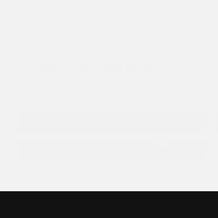
ZONE D'INTERVENTION
NOS ZONES D’INTERVENTION
Atelier basé à Besançon, accompagnement
en Bourgogne-Franche-Comté et Suisse
romande.
THE HIVE
BAUME-LES-DAMES
THE HIVE
BESANÇON