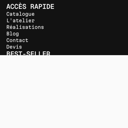
ACCÈS RAPIDE
Catalogue
L'atelier
Réalisations
Blog
Contact
Devis
BEST-SELLER
T-shirts
Sweats
Polos
Casquette
Mug
EXPERTISES
Gravure laser
DTF UV
Broderie
Flocage textile (DTF)