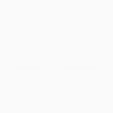
FILTRES :
Tous
Écoresponsable
Enfant
Femme
10
10
1
XX
XX
SWEATSHIRT DEMI-
SWEAT SHIRT
ZIP JOMA
ZIPPÉ TRAILER
Lorem ipsum
2.0
à partir de
Lorem ipsum
XXX
à partir de
XXX
XX
XX
PULL POLAIRE
SWEAT-SHIRT
DEMI-ZIPPÉ
ÉCORESPONSABLE
MASCOT
COL ZIPPÉ
ACCELERATE
UNISEXE WK404
Lorem ipsum
Lorem ipsum
à partir de
à partir de
XXX
XXX