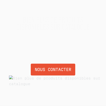
SUR DEMANDE
BIEN PLUS DE PRODUITS
DISPONIBLES SUR CATALOGUE
Les produits affichés ici sont une
sélection.
Atelier The Hive propose de nombreux
autres textiles et objets
personnalisables
(matières, couleurs, références,
quantités).
NOUS CONTACTER