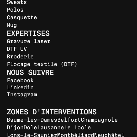
Sweats
Polos
Casquette
Mug
EXPERTISES
Gravure laser
DTF UV
Broderie
Flocage textile (DTF)
NOUS SUIVRE
Facebook
Linkedin
Instagram
ZONES D'INTERVENTIONS
Baume-les-Dames
Belfort
Champagnole
Dijon
Dole
Lausanne
Le Locle
Lons-le-Saunier
Montbéliard
Neuchâtel