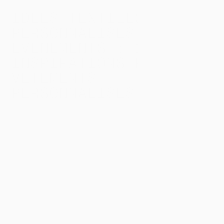
IDÉES TEXTILES
PERSONNALISÉS
ÉVÉNEMENTS : 10
INSPIRATIONS POUR VOS
VÊTEMENTS
PERSONNALISÉS
Vous préparez un salon, un festival, un
séminaire ou une soirée d’entreprise et
vous cherchez des
idées de textiles
personnalisés pour vos événements
? Bien
choisis, ces textiles personnalisés
deviennent de vrais supports de
communication : ils renforcent votre
marque, fédèrent votre équipe et
laissent un souvenir durable à vos
clients et collaborateurs.
Dans cet article, l’Atelier The Hive