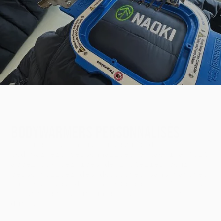
BRODERIE
0
BODYWARMERS NAOKI
BRODERIE
BODYWARMERS PERSONNALISÉS
Découvrez un nouveau projet de
bodywarmers personnalisés ! Naoki a fait
appel aux services de l'atelier pour
personnaliser des doudounes sans manches
aux couleurs de son entreprise. Place à
la broderie pour un rendu classe et
durable !