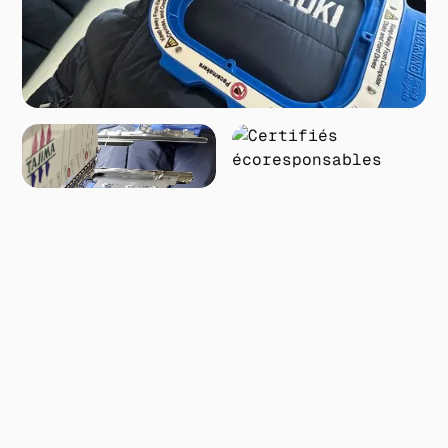
RÉALISATIONS
DANS LA MEME CATÉGORIE
On adore partager
nos dernières
créations
! Voici quelques projets qui
montrent ce qu’on sait faire de mieux en
personnalisation textile et objet à
Besançon.