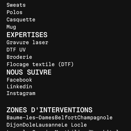
Sweats
Polos
Casquette
Mug
EXPERTISES
Gravure laser
DTF UV
Broderie
Flocage textile (DTF)
NOUS SUIVRE
Facebook
Linkedin
Instagram
ZONES D'INTERVENTIONS
Baume-les-Dames
Belfort
Champagnole
Dijon
Dole
Lausanne
Le Locle