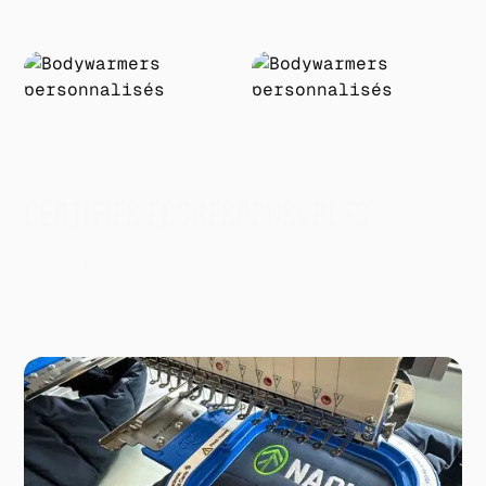
MATIÈRES RECYCLÉES
CERTIFIÉS ÉCORESPONSABLES
Textile certifié écoresponsable,
fabriqué à partir de matières recyclées
! Merci à Naoki pour la confiance !