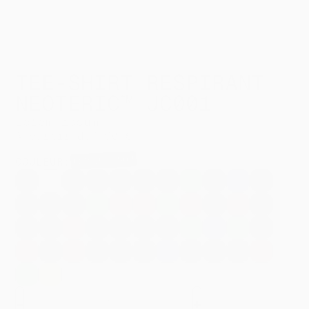
TEE-SHIRT RESPIRANT
NEOTERIC™ JC001
Lorem ipsum
À partir de
4,90 €
LOREM IPSUM
COULEUR
:
AIRFORCE
ARCTIC
BABY
BLUSH
BOTTLE
COMBAT
CORNFLOWER
DESERT
BURGUNDY
CHARCOAL
CITRUS
BLUE
WHITE
PINK
PINK
GREEN
GREEN
BLUE
SAND
DIGITAL
DUSTY
EARTHY
ORCHID
ORANGE
LIPSTICK
FLUORESCENT
FIRE
FRENCH
HAWAIIAN
GOLD
LAVENDER
ROSE
GREEN
GREEN
CRUSH
PINK
YELLOW
RED
NAVY
BLUE
HEATHER
HOT
HOT
INK
JET
KELLY
LIME
MAGENTA
OLIVE
JADE
MINT
GREY
CHOCOLATE
PINK
BLUE
BLACK
GREEN
GREEN
MAGIC
GREEN
RED
ORANGE
OXFORD
TROPICAL
SAPPHIRE
SHERBET
SKY
SUN
PEACH
PLUM
PURPLE
HOT
FLUO
NAVY
BLUE
BLUE
LEMON
BLUE
YELLOW
CHILLI
TURQUOISE
VANILLA
SURF
MILSHAKE
-
+