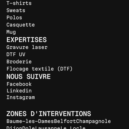
T-shirts
Sweats
Polos
Casquette
Mug
EXPERTISES
Gravure laser
DTF UV
Broderie
Flocage textile (DTF)
NOUS SUIVRE
Facebook
Linkedin
Instagram
ZONES D'INTERVENTIONS
Baume-les-Dames
Belfort
Champagnole
Dijon
Dole
Lausanne
Le Locle