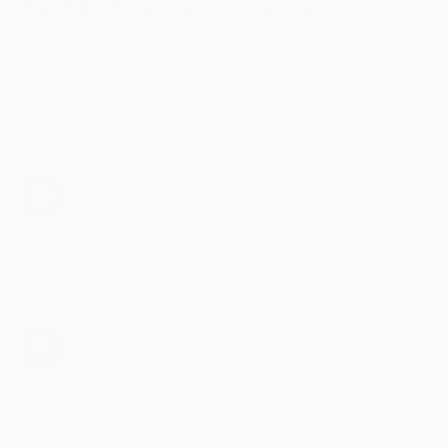
NOTRE PROCESSUS DE CRÉATION
Chez The Hive, chaque projet est suivi
avec attention, du premier échange
jusqu’à la livraison finale.
Notre équipe vous accompagne à chaque
étape pour garantir un résultat fidèle à
vos attentes — tant sur le rendu que sur
la qualité du support.
PRISE DE BRIEF & DEVIS
Tout commence par un échange : vos
besoins, vos quantités, vos
supports, vos délais.
Nous analysons votre demande et
préparons un devis adapté à votre
projet et à votre budget.
PRÉPARATION DU VISUEL /
MAQUETTE
Notre équipe vous aide à finaliser
votre visuel ou crée une maquette
selon vos indications.
C’est l’étape où l’on ajuste les