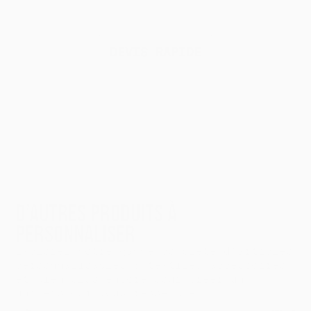
fonction de vos besoins, de vos délais
et de votre budget.
DEVIS RAPIDE
DECOUVRIR
D’AUTRES PRODUITS À
PERSONNALISER
Explorez notre gamme complète d’articles
personnalisables : textile, accessoires
et bien plus encore pour créer un
univers qui vous ressemble.