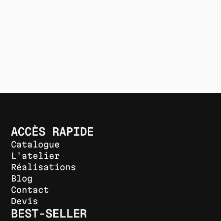
XX
T SHIRT MANCHES LONGUES - CREATOR
M
ML
A
Lorem ipsum
Lo
à partir de
à 
15,50 €
6,
ACCÈS RAPIDE
Catalogue
L'atelier
Réalisations
Blog
Contact
Devis
BEST-SELLER