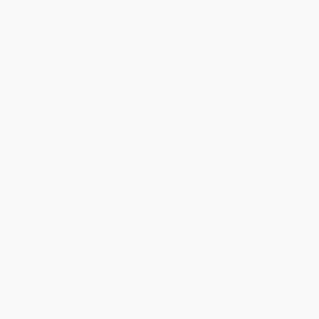
Lorem ipsum
ENTRETIEN :
Lorem ipsum
TEE-SHIRT RESPIRANT NEOTERIC™ JC001 :
Tee-shirt homme en 100% polyester
Neoteric™, matière légère texturée avec
propriétés respirantes et facilitant
l'évaporation de la transpiration. Coupe
sportive. Protection UPF 30+UV.
Disponible en coupe femme & enfant.
PROCESS