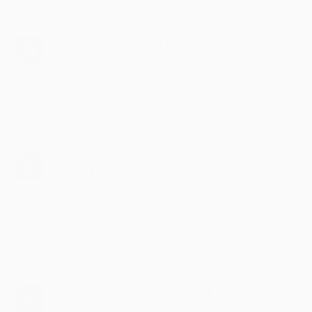
dimensions, les couleurs et le
positionnement avant impression.
TEST & VALIDATION
Avant production, un test est
réalisé pour s’assurer que le
rendu correspond parfaitement à
vos attentes.
Vous validez la maquette finale
avant que nous lancions la
fabrication.
PRODUCTION DANS NOTRE
ATELIER
Une fois validé, votre projet
passe entre les mains de nos
techniciens.
Impression, broderie ou gravure :
chaque commande est produite et
contrôlée dans notre atelier à
Besançon.
LIVRAISON OU RETRAIT SUR
PLACE