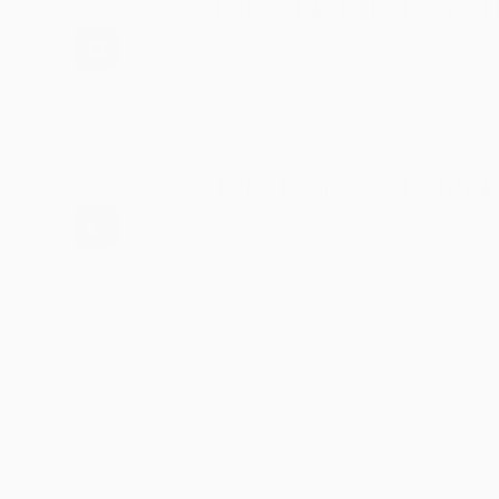
PRODUCTION DANS NOT
Une fois validé, votre projet
de nos techniciens.
Impression, broderie ou gravu
produite et contrôlée dans no
LIVRAISON OU RETRAI
Votre commande est soigneusem
partir !
Vous pouvez choisir la livrai
récupérer directement à l’ate