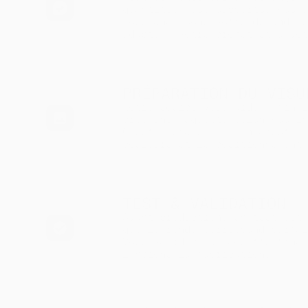
quantités, vos supports, vos 
Nous analysons votre demande 
adapté à votre projet et à vo
PRÉPARATION DU VISU
Notre équipe vous aide à fina
crée une maquette selon vos i
C’est l’étape où l’on ajuste 
couleurs et le positionnement
TEST & VALIDATION
Avant production, un test est
que le rendu correspond parfa
Vous validez la maquette fina
lancions la fabrication.