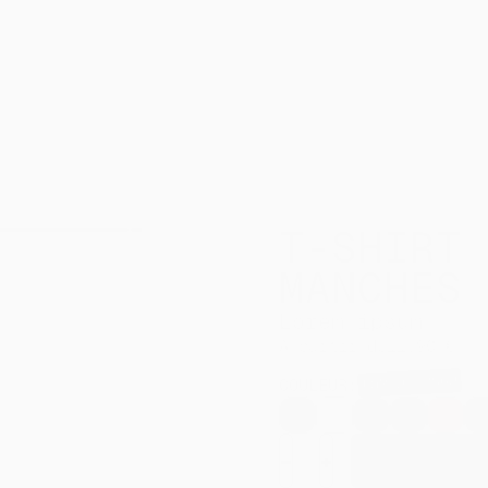
DEVIS RA
IER
CONTACT
T-SHIRT 
MANCHES 
Lorem ipsum
À partir de
11,90 €
LOREM IPSUM
COULEUR
:
Red
Heather
French
Natural
Bro
Noir
Blanc
Grey -
Navy -
Raw -
-
C250
C727
C054
C11
-
+