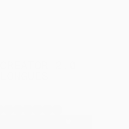
PIDE
0
CREATOR 2.0
LONGUES
Cool
Red
Worker
Glazed
Khaki
Heritage
wn
Heather
-
Blue -
Green
-
Brown -
Grey -
C004
C088
- C036
C223
C730
6
C146
AJOUTER À MES ENVIES