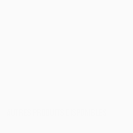
nacré. Poche poitrine côté coeur.
Empiècement dos avec plis d'aisance.
Poignet boutonné avec patte capucin.
Galon contrasté. Intérieur pied de col
Natural. La couleur Linen n'a pas subi
de teinture, et peut varier d'un produit
à l'autre.
Broderie au col inclus
DECOUVRIR
AUTRES PRODUITS DISPONIBLES
Explorez notre gamme complète d’articles
personnalisables : textile, accessoires
et bien plus encore pour créer un