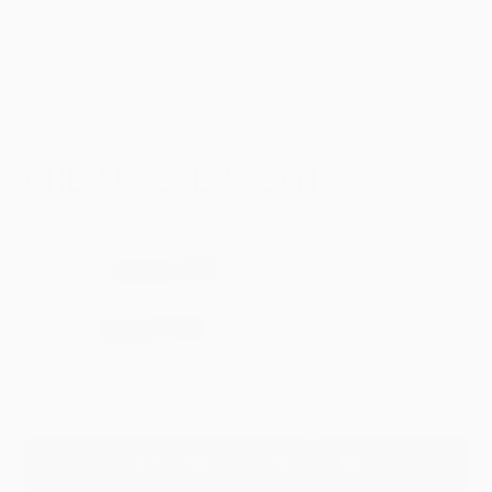
GROUPE BOILLOT FERMETURES
Chemise en Lin
CHEMISE EN LIN
Lorem ipsum
55,00 €
LOREM IPSUM
COULEUR
:
Blanc
LOREM IPSUM
TAILLE
:
S
M
L
XS
XL
2XL
3XL
-
+
AJOUTER AU PANIER