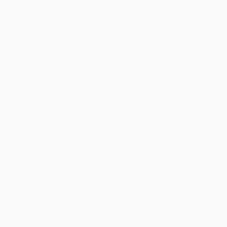
FIT :
Lorem ipsum
TAILLE :
Lorem ipsum
POIDS :
Lorem ipsum
/
M²
PERSONNALISATION :
Impression DTF
Broderie
DTF UV
Gravure laser
DESCRIPTION :
Item A
Item B
Item C
COMPOSITION :
Lorem ipsum
ENTRETIEN :
Lorem ipsum
CHEMISE EN LIN :
100% lin. Tissé. Coupe droite. Patte de
boutonnage classique avec boutons effet