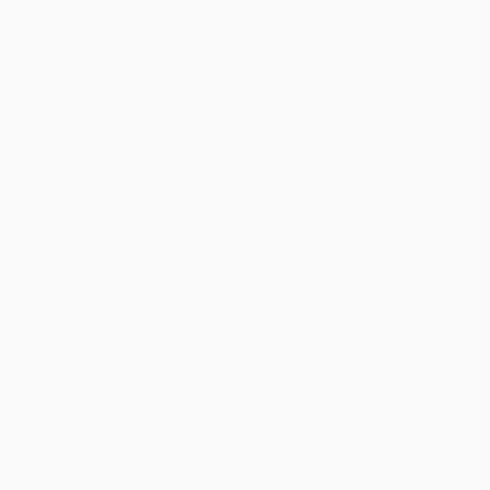
PROCESS
NOTRE PROCESSUS DE CRÉATION
Chez The Hive, chaque projet est suivi
avec attention, du premier échange
jusqu’à la livraison finale.
Notre équipe vous accompagne à chaque
étape pour garantir un résultat fidèle à
vos attentes — tant sur le rendu que sur
la qualité du support.
PRISE DE BRIEF & DEVIS
Tout commence par un échange : vos