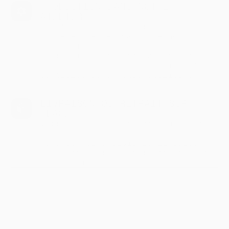
PRODUCTION DANS NOTRE
ATELIER
Une fois validé, votre projet
passe entre les mains de nos
techniciens.
Impression, broderie ou gravure :
chaque commande est produite et
contrôlée dans notre atelier à
Besançon.
LIVRAISON OU RETRAIT SUR
PLACE
Votre commande est soigneusement
emballée et prête à partir !
Vous pouvez choisir la livraison
ou venir la récupérer directement
à l’atelier.