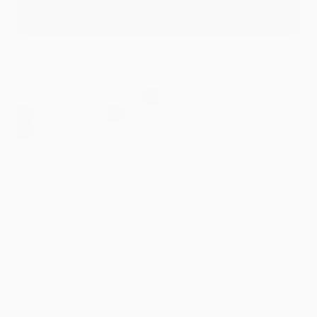
seront définies ensemble après votre demande,
lors de notre prise de contact
FIT :
Lorem ipsum
TAILLE :
Lorem ipsum
POIDS :
Lorem ipsum
/
M²
PERSONNALISATION :
Impression DTF
Broderie
DTF UV
Gravure laser
DESCRIPTION :
Item A
Item B
Item C
COMPOSITION :
Lorem ipsum
ENTRETIEN :
Lorem ipsum
BODYWARMER STANLEY CLIMBER :