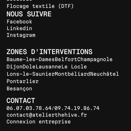
Flocage textile (DTF)
NOUS SUIVRE
Facebook
Linkedin
Instagram
ZONES D'INTERVENTIONS
Baume-les-Dames
Belfort
Champagnole
Dijon
Dole
Lausanne
Le Locle
Lons-le-Saunier
Montbéliard
Neuchâtel
Pontarlier
Besançon
CONTACT
/
06.07.03.78.64
09.74.19.86.74
contact@atelierthehive.fr
Connexion entreprise