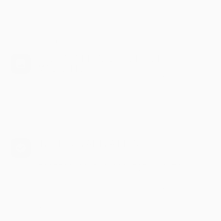
besoins, vos quantités, vos
supports, vos délais.
Nous analysons votre demande et
préparons un devis adapté à votre
projet et à votre budget.
PRÉPARATION DU VISUEL /
MAQUETTE
Notre équipe vous aide à finaliser
votre visuel ou crée une maquette
selon vos indications.
C’est l’étape où l’on ajuste les
dimensions, les couleurs et le
positionnement avant impression.
TEST & VALIDATION
Avant production, un test est
réalisé pour s’assurer que le
rendu correspond parfaitement à
vos attentes.
Vous validez la maquette finale
avant que nous lancions la
fabrication.