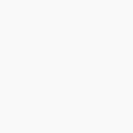
PROCESS
PERSONNALISATION
TEXTILE : GUIDE
COMPLET POUR VOTRE
ENTREPRISE
Le process personnalisation
textile
,
c’est tout ce qui se passe entre votre
idée de design et la livraison de vos
vêtements personnalisés prêts à porter.
Choix du textile, type de marquage,
préparation des fichiers, tests,
impression, contrôles… chaque étape a un
impact direct sur le rendu et la qualité
finale.