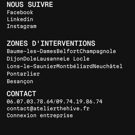
NOUS SUIVRE
Facebook
Linkedin
Instagram
ZONES D'INTERVENTIONS
Baume-les-Dames
Belfort
Champagnole
Dijon
Dole
Lausanne
Le Locle
Lons-le-Saunier
Montbéliard
Neuchâtel
Pontarlier
Besançon
CONTACT
/
06.07.03.78.64
09.74.19.86.74
contact@atelierthehive.fr
Connexion entreprise