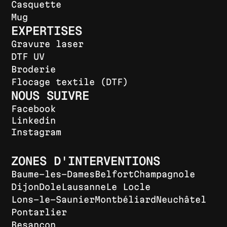
Casquette
Mug
EXPERTISES
Gravure laser
DTF UV
Broderie
Flocage textile (DTF)
NOUS SUIVRE
Facebook
Linkedin
Instagram
ZONES D'INTERVENTIONS
Baume-les-Dames
Belfort
Champagnole
Dijon
Dole
Lausanne
Le Locle
Lons-le-Saunier
Montbéliard
Neuchâtel
Pontarlier
Besançon