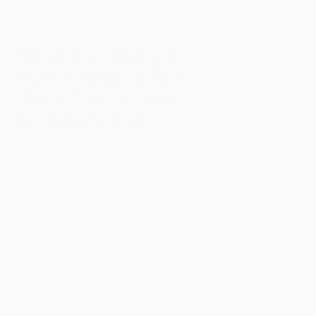
OBJETS PUBLICITAIRES
PERSONNALISÉS : BIEN
CHOISIR POUR VOTRE
ENTREPRISE
Les
objets publicitaires personnalisés
restent l’un des leviers les plus
efficaces pour renforcer la
communication d’une entreprise : utiles,
visibles, mémorisables. Mais entre les
goodies “sympas” qui finissent au fond
d’un tiroir et les objets qui donnent
vraiment de la valeur à votre marque, la
différence se joue sur quelques critères
simples : l’usage, la qualité, le bon
message, et une sélection adaptée à la
saison.